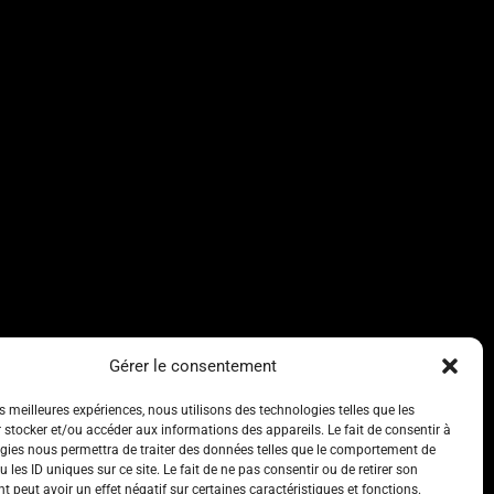
Gérer le consentement
es meilleures expériences, nous utilisons des technologies telles que les
 stocker et/ou accéder aux informations des appareils. Le fait de consentir à
gies nous permettra de traiter des données telles que le comportement de
 les ID uniques sur ce site. Le fait de ne pas consentir ou de retirer son
 peut avoir un effet négatif sur certaines caractéristiques et fonctions.