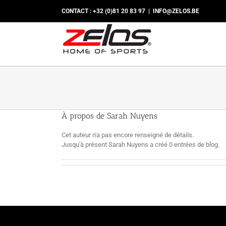
Passer
CONTACT : +32 (0)81 20 83 97
|
INFO@ZELOS.BE
au
contenu
À propos de
Sarah Nuyens
Cet auteur n'a pas encore renseigné de détails.
Jusqu'à présent Sarah Nuyens a créé 0 entrées de blog.