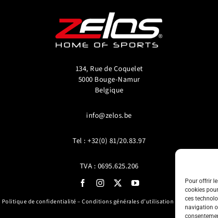
134, Rue de Coquelet
5000 Bouge-Namur
Belgique
info@zelos.be
Tel : +32(0) 81/20.83.97
TVA : 0695.625.206
Pour offrir l
cookies pour
ces technolo
Politique de confidentialité
–
Conditions générales d’utilisation
–
Cookie policy
navigation ou
consentement