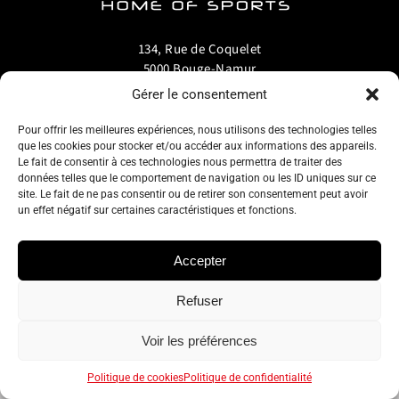
134, Rue de Coquelet
5000 Bouge-Namur
Belgique
Gérer le consentement
Pour offrir les meilleures expériences, nous utilisons des technologies telles
info@zelos.be
que les cookies pour stocker et/ou accéder aux informations des appareils.
Le fait de consentir à ces technologies nous permettra de traiter des
Tel : +32(0) 81/20.83.97
données telles que le comportement de navigation ou les ID uniques sur ce
site. Le fait de ne pas consentir ou de retirer son consentement peut avoir
un effet négatif sur certaines caractéristiques et fonctions.
TVA : 0695.625.206
Accepter
Politique de confidentialité
–
Conditions générales d’utilisation
–
Refuser
Cookie policy
Voir les préférences
Politique de cookies
Politique de confidentialité