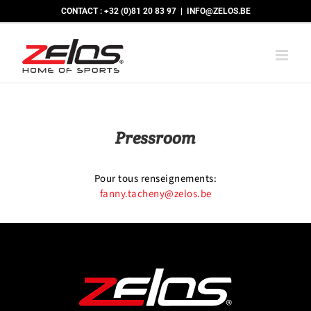
Passer
CONTACT : +32 (0)81 20 83 97
|
INFO@ZELOS.BE
au
contenu
Pressroom
Pour tous renseignements:
fanny.tacheny@zelos.be