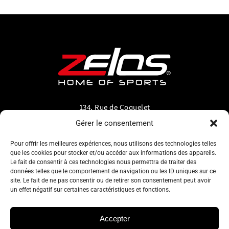
134, Rue de Coquelet
5000 Bouge-Namur
Gérer le consentement
Belgique
Pour offrir les meilleures expériences, nous utilisons des technologies telles
que les cookies pour stocker et/ou accéder aux informations des appareils.
info@zelos.be
Le fait de consentir à ces technologies nous permettra de traiter des
données telles que le comportement de navigation ou les ID uniques sur ce
site. Le fait de ne pas consentir ou de retirer son consentement peut avoir
Tel : +32(0) 81/20.83.97
un effet négatif sur certaines caractéristiques et fonctions.
TVA : 0695.625.206
Accepter