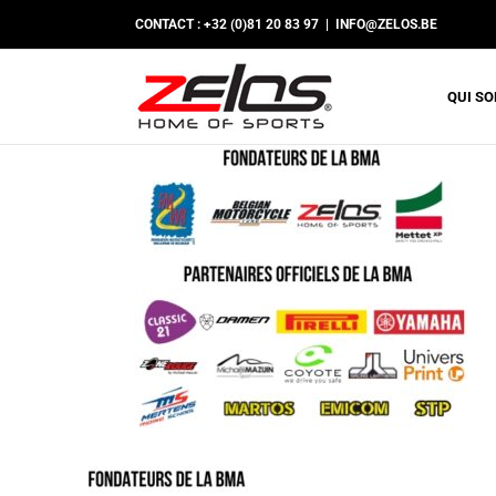
Passer
CONTACT : +32 (0)81 20 83 97
|
INFO@ZELOS.BE
au
contenu
QUI S