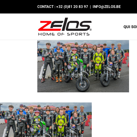
Passer
CONTACT : +32 (0)81 20 83 97
|
INFO@ZELOS.BE
au
contenu
QUI S