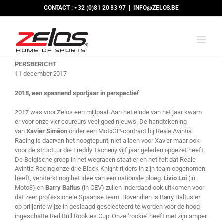
Skip
CONTACT : +32 (0)81 20 83 97
|
INFO@ZELOS.BE
to
content
PERSBERICHT
11 december 2017
2018, een spannend sportjaar in perspectief
2017 was voor Zelos een mijlpaal. Aan het einde van het jaar kwam
er voor onze vier coureurs veel goed nieuws. De handtekening
van
Xavier Siméon
onder een MotoGP-contract bij Reale Avintia
Racing is daarvan het hoogtepunt, niet alleen voor Xavier maar ook
voor de structuur die Freddy Tacheny vijf jaar geleden opgezet heeft.
De Belgische groep in het wegracen staat er en het feit dat Reale
Avintia Racing onze drie Black Knight-rijders in zijn team opgenomen
heeft, versterkt nog het idee van een nationale ploeg.
Livio Loi
(in
Moto3) en
Barry Baltus
(in CEV) zullen inderdaad ook uitkomen voor
dat zeer professionele Spaanse team. Bovendien is Barry Baltus er
op briljante wijze in geslaagd geselecteerd te worden voor de hoog
ingeschatte Red Bull Rookies Cup. Onze ‘rookie’ heeft met zijn amper