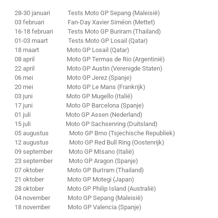
28-30 januari Tests Moto GP Sepang (Maleisië)
03 februari Fan-Day Xavier Siméon (Mettet)
16-18 februari Tests Moto GP Buriram (Thailand)
01-03 maart Tests Moto GP Losail (Qatar)
18 maart Moto GP Losail (Qatar)
08 april Moto GP Termas de Rio (Argentinië)
22 april Moto GP Austin (Verenigde Staten)
06 mei Moto GP Jerez (Spanje)
20 mei Moto GP Le Mans (Frankrijk)
03 juni Moto GP Mugello (Italië)
17 juni Moto GP Barcelona (Spanje)
01 juli Moto GP Assen (Nederland)
15 juli Moto GP Sachsenring (Duitsland)
05 augustus Moto GP Brno (Tsjechische Republiek)
12 augustus Moto GP Red Bull Ring (Oostenrijk)
09 september Moto GP MIsano (Italië)
23 september Moto GP Aragon (Spanje)
07 oktober Moto GP BurIram (Thailand)
21 oktober Moto GP Motegi (Japan)
28 oktober Moto GP Philip Island (Australië)
04 november Moto GP Sepang (Maleisië)
18 november Moto GP Valencia (Spanje)