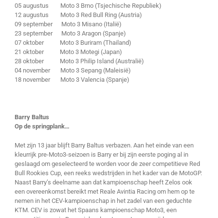
05 augustus Moto 3 Brno (Tsjechische Republiek)
12 augustus Moto 3 Red Bull Ring (Austria)
09 september Moto 3 Misano (Italië)
23 september Moto 3 Aragon (Spanje)
07 oktober Moto 3 Buriram (Thailand)
21 oktober Moto 3 Motegi (Japan)
28 oktober Moto 3 Philip Island (Australië)
04 november Moto 3 Sepang (Maleisië)
18 november Moto 3 Valencia (Spanje)
Barry Baltus
Op de springplank…
Met zijn 13 jaar blijft Barry Baltus verbazen. Aan het einde van een
kleurrijk pre-Moto3-seizoen is Barry er bij zijn eerste poging al in
geslaagd om geselecteerd te worden voor de zeer competitieve Red
Bull Rookies Cup, een reeks wedstrijden in het kader van de MotoGP.
Naast Barry’s deelname aan dat kampioenschap heeft Zelos ook
een overeenkomst bereikt met Reale Avintia Racing om hem op te
nemen in het CEV-kampioenschap in het zadel van een geduchte
KTM. CEV is zowat het Spaans kampioenschap Moto3, een