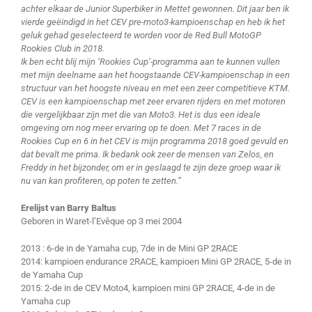
achter elkaar de Junior Superbiker in Mettet gewonnen. Dit jaar ben ik
vierde geëindigd in het CEV pre-moto3-kampioenschap en heb ik het
geluk gehad geselecteerd te worden voor de Red Bull MotoGP
Rookies Club in 2018.
Ik ben echt blij mijn ‘Rookies Cup’-programma aan te kunnen vullen
met mijn deelname aan het hoogstaande CEV-kampioenschap in een
structuur van het hoogste niveau en met een zeer competitieve KTM.
CEV is een kampioenschap met zeer ervaren rijders en met motoren
die vergelijkbaar zijn met die van Moto3. Het is dus een ideale
omgeving om nog meer ervaring op te doen. Met 7 races in de
Rookies Cup en 6 in het CEV is mijn programma 2018 goed gevuld en
dat bevalt me prima. Ik bedank ook zeer de mensen van Zelos, en
Freddy in het bijzonder, om er in geslaagd te zijn deze groep waar ik
nu van kan profiteren, op poten te zetten.”
Erelijst van Barry Baltus
Geboren in Waret-l’Evêque op 3 mei 2004
2013 : 6-de in de Yamaha cup, 7de in de Mini GP 2RACE
2014: kampioen endurance 2RACE, kampioen Mini GP 2RACE, 5-de in
de Yamaha Cup
2015: 2-de in de CEV Moto4, kampioen mini GP 2RACE, 4-de in de
Yamaha cup