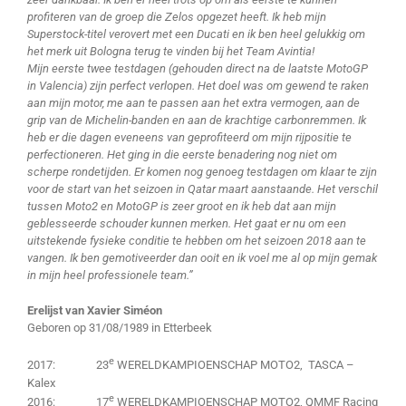
profiteren van de groep die Zelos opgezet heeft. Ik heb mijn
Superstock-titel verovert met een Ducati en ik ben heel gelukkig om
het merk uit Bologna terug te vinden bij het Team Avintia!
Mijn eerste twee testdagen (gehouden direct na de laatste MotoGP
in Valencia) zijn perfect verlopen. Het doel was om gewend te raken
aan mijn motor, me aan te passen aan het extra vermogen, aan de
grip van de Michelin-banden en aan de krachtige carbonremmen. Ik
heb er die dagen eveneens van geprofiteerd om mijn rijpositie te
perfectioneren. Het ging in die eerste benadering nog niet om
scherpe rondetijden. Er komen nog genoeg testdagen om klaar te zijn
voor de start van het seizoen in Qatar maart aanstaande. Het verschil
tussen Moto2 en MotoGP is zeer groot en ik heb dat aan mijn
geblesseerde schouder kunnen merken. Het gaat er nu om een
uitstekende fysieke conditie te hebben om het seizoen 2018 aan te
vangen. Ik ben gemotiveerder dan ooit en ik voel me al op mijn gemak
in mijn heel professionele team.”
Erelijst van Xavier Siméon
Geboren op 31/08/1989 in Etterbeek
e
2017: 23
WERELDKAMPIOENSCHAP MOTO2, TASCA –
Kalex
e
2016: 17
WERELDKAMPIOENSCHAP MOTO2, QMMF Racing