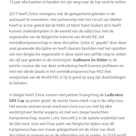
13 jaar alle kaarten in handen om zijn weg naar de top voort te zetten.
2017 heeft Zelos overigens ook de gelegenheid geboden in de
autosport te investeren. Het partnership met het circuit van Mettet
heeft er al toe geleid dat de KMO uit Mont Saint Guibert zich heeft
kunnen onderdompelen in de wereld van de rallycross met de
organisatie van de Belgische manche van World RX, het
wereldkampioenschap in deze discipline. Zelos is ‘gepakt’ door deze
snel groeiende discipline en heeft daarom besloten met het opzetten
van een Belgische organisatie in deze sport een zelfde stap te zetten
als vijf jaar geleden in de motorsport.
Guillaume De Ridder
is de
eerste coureur die van deze omkadering heeft kunnen profiteren en
met een derde plaats in het wereldkampioenschap RX2 (het
voorportaal van de World RX) is hij al goed op weg zijn doelstellingen
te behalen.
In België heeft Zelos samen met partner SsangYong de
Ladbrokes
SRX Cup
op poten gezet, de eerste mono-merk-cup in de rallycross.
Het eerste seizoen ervan werd een mooi succes met bij elke
wedstrijd een tiental wagens en met een zwaar bevochten
kampioenschap, waarin Loris Cencetti jr in de laatste wedstrijd naar
de titel reed. Voor een fraai palet van Belgische rijders was dit
kampioenschap een mooie gelegenheid om de sfeer van deze
discipline te proeven en er de adrenaline van te voelen. In 2018 wordt