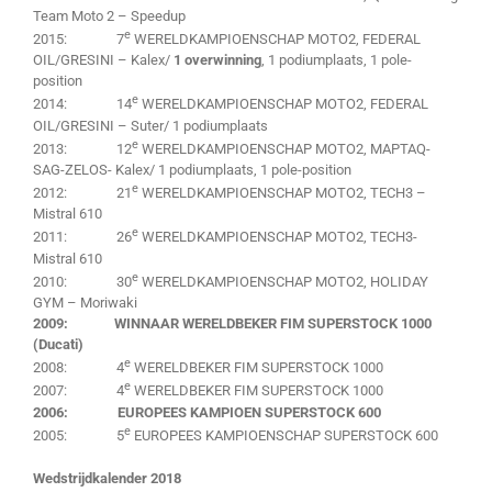
Team Moto 2 – Speedup
e
2015: 7
WERELDKAMPIOENSCHAP MOTO2, FEDERAL
OIL/GRESINI – Kalex/
1 overwinning
, 1 podiumplaats, 1 pole-
position
e
2014: 14
WERELDKAMPIOENSCHAP MOTO2, FEDERAL
OIL/GRESINI – Suter/ 1 podiumplaats
e
2013: 12
WERELDKAMPIOENSCHAP MOTO2, MAPTAQ-
SAG-ZELOS- Kalex/ 1 podiumplaats, 1 pole-position
e
2012: 21
WERELDKAMPIOENSCHAP MOTO2, TECH3 –
Mistral 610
e
2011: 26
WERELDKAMPIOENSCHAP MOTO2, TECH3-
Mistral 610
e
2010: 30
WERELDKAMPIOENSCHAP MOTO2, HOLIDAY
GYM – Moriwaki
2009: WINNAAR WERELDBEKER FIM SUPERSTOCK 1000
(Ducati)
e
2008: 4
WERELDBEKER FIM SUPERSTOCK 1000
e
2007: 4
WERELDBEKER FIM SUPERSTOCK 1000
2006: EUROPEES KAMPIOEN SUPERSTOCK 600
e
2005: 5
EUROPEES KAMPIOENSCHAP SUPERSTOCK 600
Wedstrijdkalender 2018