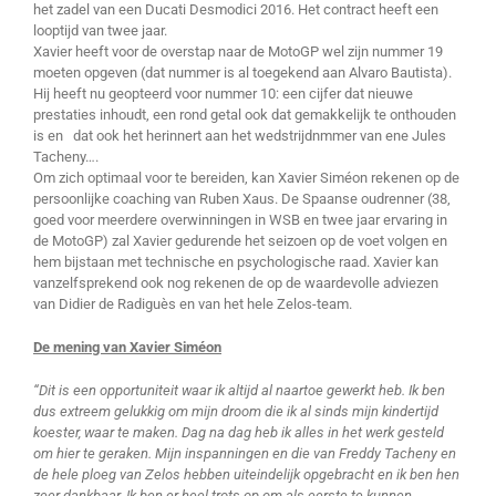
het zadel van een Ducati Desmodici 2016. Het contract heeft een
looptijd van twee jaar.
Xavier heeft voor de overstap naar de MotoGP wel zijn nummer 19
moeten opgeven (dat nummer is al toegekend aan Alvaro Bautista).
Hij heeft nu geopteerd voor nummer 10: een cijfer dat nieuwe
prestaties inhoudt, een rond getal ook dat gemakkelijk te onthouden
is en dat ook het herinnert aan het wedstrijdnmmer van ene Jules
Tacheny….
Om zich optimaal voor te bereiden, kan Xavier Siméon rekenen op de
persoonlijke coaching van Ruben Xaus. De Spaanse oudrenner (38,
goed voor meerdere overwinningen in WSB en twee jaar ervaring in
de MotoGP) zal Xavier gedurende het seizoen op de voet volgen en
hem bijstaan met technische en psychologische raad. Xavier kan
vanzelfsprekend ook nog rekenen de op de waardevolle adviezen
van Didier de Radiguès en van het hele Zelos-team.
De mening van Xavier Siméon
“Dit is een opportuniteit waar ik altijd al naartoe gewerkt heb. Ik ben
dus extreem gelukkig om mijn droom die ik al sinds mijn kindertijd
koester, waar te maken. Dag na dag heb ik alles in het werk gesteld
om hier te geraken. Mijn inspanningen en die van Freddy Tacheny en
de hele ploeg van Zelos hebben uiteindelijk opgebracht en ik ben hen
zeer dankbaar. Ik ben er heel trots op om als eerste te kunnen