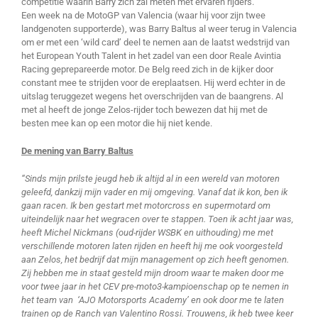
competitie waarin Barry zich zal meten met ervaren rijders.
Een week na de MotoGP van Valencia (waar hij voor zijn twee
landgenoten supporterde), was Barry Baltus al weer terug in Valencia
om er met een ‘wild card’ deel te nemen aan de laatst wedstrijd van
het European Youth Talent in het zadel van een door Reale Avintia
Racing geprepareerde motor. De Belg reed zich in de kijker door
constant mee te strijden voor de ereplaatsen. Hij werd echter in de
uitslag teruggezet wegens het overschrijden van de baangrens. Al
met al heeft de jonge Zelos-rijder toch bewezen dat hij met de
besten mee kan op een motor die hij niet kende.
De mening van Barry Baltus
“Sinds mijn prilste jeugd heb ik altijd al in een wereld van motoren
geleefd, dankzij mijn vader en mij omgeving. Vanaf dat ik kon, ben ik
gaan racen. Ik ben gestart met motorcross en supermotard om
uiteindelijk naar het wegracen over te stappen. Toen ik acht jaar was,
heeft Michel Nickmans (oud-rijder WSBK en uithouding) me met
verschillende motoren laten rijden en heeft hij me ook voorgesteld
aan Zelos, het bedrijf dat mijn management op zich heeft genomen.
Zij hebben me in staat gesteld mijn droom waar te maken door me
voor twee jaar in het CEV pre-moto3-kampioenschap op te nemen in
het team van ‘AJO Motorsports Academy’ en ook door me te laten
trainen op de Ranch van Valentino Rossi. Trouwens, ik heb twee keer