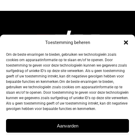
Toestemming beheren
Om de beste ervaringen te bieden, gebruiken we technologieën zoals
cookies om apparaatinformatie op te slaan en/of te openen. Door
134, Rue de Coquelet
toestemming te geven voor deze technologieën kunnen we gegevens zoals
surfgedrag of unieke ID's op deze site verwerken. Als u geen toestemming
5000 Bouge-Namur
geeft of uw toestemming intrekt, kan dit negatieve gevolgen hebben voor
Belgique
bepaalde functies en kenmerken.Om de beste ervaringen te bieden,
gebruiken we technologieën zoals cookies om apparaatinformatie op te
slaan en/of te openen. Door toestemming te geven voor deze technologieën
info@zelos.be
kunnen we gegevens zoals surfgedrag of unieke ID's op deze site verwerken.
Als u geen toestemming geeft of uw toestemming intrekt, kan dit negatieve
gevolgen hebben voor bepaalde functies en kenmerken.
Tel : +32(0) 81/20.83.97
TVA : 0695.625.206
Aanvarden