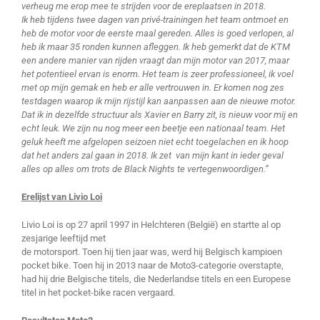
verheug me erop mee te strijden voor de ereplaatsen in 2018.
Ik heb tijdens twee dagen van privé-trainingen het team ontmoet en
heb de motor voor de eerste maal gereden. Alles is goed verlopen, al
heb ik maar 35 ronden kunnen afleggen. Ik heb gemerkt dat de KTM
een andere manier van rijden vraagt dan mijn motor van 2017, maar
het potentieel ervan is enorm. Het team is zeer professioneel, ik voel
met op mijn gemak en heb er alle vertrouwen in. Er komen nog zes
testdagen waarop ik mijn rijstijl kan aanpassen aan de nieuwe motor.
Dat ik in dezelfde structuur als Xavier en Barry zit, is nieuw voor mij en
echt leuk. We zijn nu nog meer een beetje een nationaal team. Het
geluk heeft me afgelopen seizoen niet echt toegelachen en ik hoop
dat het anders zal gaan in 2018. Ik zet van mijn kant in ieder geval
alles op alles om trots de Black Nights te vertegenwoordigen.”
Erelijst van Livio Loi
Livio Loi is op 27 april 1997 in Helchteren (België) en startte al op
zesjarige leeftijd met
de motorsport. Toen hij tien jaar was, werd hij Belgisch kampioen
pocket bike. Toen hij in 2013 naar de Moto3-categorie overstapte,
had hij drie Belgische titels, die Nederlandse titels en een Europese
titel in het pocket-bike racen vergaard.