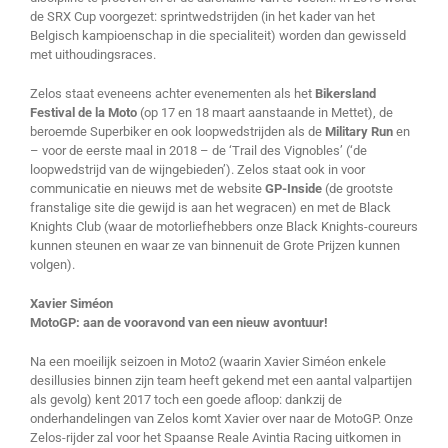
de SRX Cup voorgezet: sprintwedstrijden (in het kader van het
Belgisch kampioenschap in die specialiteit) worden dan gewisseld
met uithoudingsraces.
Zelos staat eveneens achter evenementen als het
Bikersland
Festival de la Moto
(op 17 en 18 maart aanstaande in Mettet), de
beroemde Superbiker en ook loopwedstrijden als de
Military Run
en
– voor de eerste maal in 2018 – de ‘Trail des Vignobles’ (‘de
loopwedstrijd van de wijngebieden’). Zelos staat ook in voor
communicatie en nieuws met de website
GP-Inside
(de grootste
franstalige site die gewijd is aan het wegracen) en met de Black
Knights Club (waar de motorliefhebbers onze Black Knights-coureurs
kunnen steunen en waar ze van binnenuit de Grote Prijzen kunnen
volgen).
Xavier Siméon
MotoGP: aan de vooravond van een nieuw avontuur!
Na een moeilijk seizoen in Moto2 (waarin Xavier Siméon enkele
desillusies binnen zijn team heeft gekend met een aantal valpartijen
als gevolg) kent 2017 toch een goede afloop: dankzij de
onderhandelingen van Zelos komt Xavier over naar de MotoGP. Onze
Zelos-rijder zal voor het Spaanse Reale Avintia Racing uitkomen in