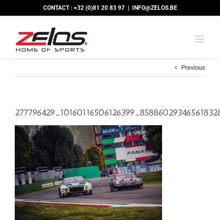
Skip
CONTACT : +32 (0)81 20 83 97
|
INFO@ZELOS.BE
to
content
Previous
277796429_10160116506126399_85886029346561832