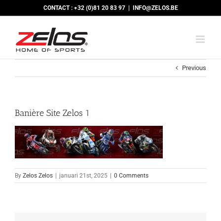
Skip
CONTACT : +32 (0)81 20 83 97
|
INFO@ZELOS.BE
to
content
Previous
Banière Site Zelos 1
By
Zelos Zelos
|
januari 21st, 2025
|
0 Comments