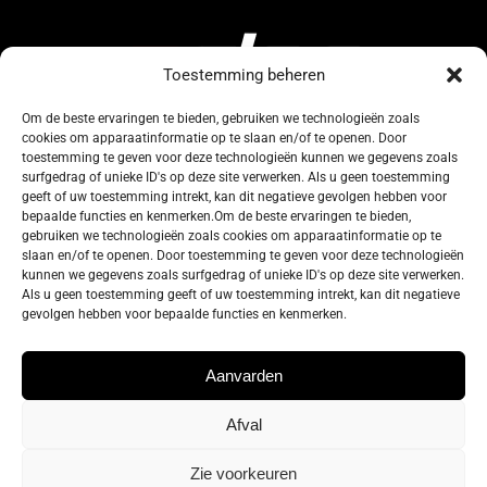
Toestemming beheren
Om de beste ervaringen te bieden, gebruiken we technologieën zoals
cookies om apparaatinformatie op te slaan en/of te openen. Door
134, Rue de Coquelet
toestemming te geven voor deze technologieën kunnen we gegevens zoals
surfgedrag of unieke ID's op deze site verwerken. Als u geen toestemming
5000 Bouge-Namur
geeft of uw toestemming intrekt, kan dit negatieve gevolgen hebben voor
Belgique
bepaalde functies en kenmerken.Om de beste ervaringen te bieden,
gebruiken we technologieën zoals cookies om apparaatinformatie op te
slaan en/of te openen. Door toestemming te geven voor deze technologieën
info@zelos.be
kunnen we gegevens zoals surfgedrag of unieke ID's op deze site verwerken.
Als u geen toestemming geeft of uw toestemming intrekt, kan dit negatieve
gevolgen hebben voor bepaalde functies en kenmerken.
Tel : +32(0) 81/20.83.97
TVA : 0695.625.206
Aanvarden
Afval
Privacybeleid
–
Algemene gebruiksvoorwaarden
–
Cookie policy
Zie voorkeuren