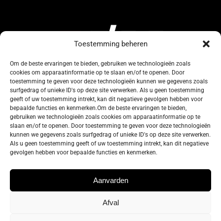
Toestemming beheren
Om de beste ervaringen te bieden, gebruiken we technologieën zoals
cookies om apparaatinformatie op te slaan en/of te openen. Door
134, Rue de Coquelet
toestemming te geven voor deze technologieën kunnen we gegevens zoals
surfgedrag of unieke ID's op deze site verwerken. Als u geen toestemming
5000 Bouge-Namur
geeft of uw toestemming intrekt, kan dit negatieve gevolgen hebben voor
Belgique
bepaalde functies en kenmerken.Om de beste ervaringen te bieden,
gebruiken we technologieën zoals cookies om apparaatinformatie op te
slaan en/of te openen. Door toestemming te geven voor deze technologieën
info@zelos.be
kunnen we gegevens zoals surfgedrag of unieke ID's op deze site verwerken.
Als u geen toestemming geeft of uw toestemming intrekt, kan dit negatieve
gevolgen hebben voor bepaalde functies en kenmerken.
Tel : +32(0) 81/20.83.97
TVA : 0695.625.206
Aanvarden
Afval
Privacybeleid
–
Algemene gebruiksvoorwaarden
–
Cookie policy