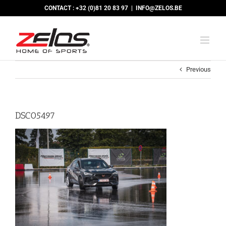
Skip
CONTACT : +32 (0)81 20 83 97
|
INFO@ZELOS.BE
to
content
Previous
DSC05497