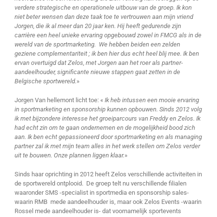
verdere strategische en operationele uitbouw van de groep. Ik kon
niet beter wensen dan deze taak toe te vertrouwen aan mijn vriend
Jorgen, die ik al meer dan 20 jaar ken. Hij heeft gedurende zijn
carrière een heel unieke ervaring opgebouwd zowel in FMCG als in de
wereld van de sportmarketing. We hebben beiden een zelden
geziene complementariteit ; ik ben hier dus echt heel blij mee. Ik ben
ervan overtuigd dat Zelos, met Jorgen aan het roer als partner-
aandeelhouder, significante nieuwe stappen gaat zetten in de
Belgische sportwereld.
»
Jorgen Van hellemont licht toe: «
Ik heb intussen een mooie ervaring
in sportmarketing en sponsorship kunnen opbouwen. Sinds 2012 volg
ik met bijzondere interesse het groeiparcours van Freddy en Zelos. Ik
had echt zin om te gaan ondernemen en de mogelijkheid bood zich
aan. Ik ben echt gepassioneerd door sportmarketing en als managing
partner zal ik met mijn team alles in het werk stellen om Zelos verder
uit te bouwen. Onze plannen liggen klaar.
»
Sinds haar oprichting in 2012 heeft Zelos verschillende activiteiten in
de sportwereld ontplooid. De groep telt nu verschillende filialen
waaronder SMS -specialist in sportmedia en sponsorship sales-
waarin RMB mede aandeelhouder is, maar ook Zelos Events -waarin
Rossel mede aandeelhouder is- dat voornamelijk sportevents