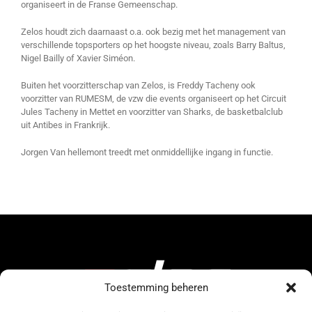
organiseert in de Franse Gemeenschap.
Zelos houdt zich daarnaast o.a. ook bezig met het management van
verschillende topsporters op het hoogste niveau, zoals Barry Baltus,
Nigel Bailly of Xavier Siméon.
Buiten het voorzitterschap van Zelos, is Freddy Tacheny ook
voorzitter van RUMESM, de vzw die events organiseert op het Circuit
Jules Tacheny in Mettet en voorzitter van Sharks, de basketbalclub
uit Antibes in Frankrijk.
Jorgen Van hellemont treedt met onmiddellijke ingang in functie.
Toestemming beheren