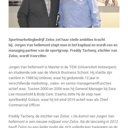
Sportmarketingbedrijf Zelos zet haar steile ambities kracht
bij. Jorgen Van hellemont stapt mee in het kapitaal en wordt ceo en
managing partner van de sportgroep. Freddy Tacheny, stichter van
Zelos, wordt Voorzitter.
Jorgen Van hellemont is Master in de TEW (Universiteit Antwerpen)
en studeerde ook aan de Vlerick Business School. Hij startte zijn
carrière in 1988 bij Unilever, waar hij gedurende 12 jaar in
verschillende marketing-, sales- en senior managementfuncties
actief was. Tussen 2000 en 2006 was hij General Manager bij Sara
Lee Household & Body Care. Daarna zette hij de stap naar
sportbedrijf Golazo, waar hij tot eind 2019 actief was als Chief
Commercial Officer.
Freddy Tacheny, de stichter van Zelos: «
De komst van Jorgen Van
hellemont is een nieuwe mijlpaal voor Zelos. Na de lancering in 2012
heeft Zelos nu een leider nodig die zich volledig kan toeleggen op de