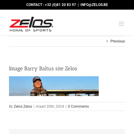
Skip
CONTACT : +32 (0)81 20 83 97
|
INFO@ZELOS.BE
to
content
Previous
Image Barry Baltus site Zelos
By
Zelos Zelos
|
maart 20th, 2024
|
0 Comments