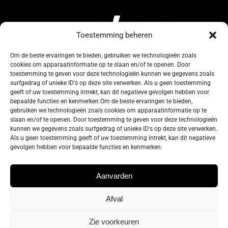
Toestemming beheren
Om de beste ervaringen te bieden, gebruiken we technologieën zoals
cookies om apparaatinformatie op te slaan en/of te openen. Door
134, Rue de Coquelet
toestemming te geven voor deze technologieën kunnen we gegevens zoals
surfgedrag of unieke ID's op deze site verwerken. Als u geen toestemming
5000 Bouge-Namur
geeft of uw toestemming intrekt, kan dit negatieve gevolgen hebben voor
Belgique
bepaalde functies en kenmerken.Om de beste ervaringen te bieden,
gebruiken we technologieën zoals cookies om apparaatinformatie op te
slaan en/of te openen. Door toestemming te geven voor deze technologieën
info@zelos.be
kunnen we gegevens zoals surfgedrag of unieke ID's op deze site verwerken.
Als u geen toestemming geeft of uw toestemming intrekt, kan dit negatieve
gevolgen hebben voor bepaalde functies en kenmerken.
Tel : +32(0) 81/20.83.97
TVA : 0695.625.206
Aanvarden
Afval
Privacybeleid
–
Algemene gebruiksvoorwaarden
–
Cookie policy
Zie voorkeuren