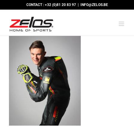
Skip
CONTACT : +32 (0)81 20 83 97
|
INFO@ZELOS.BE
to
content