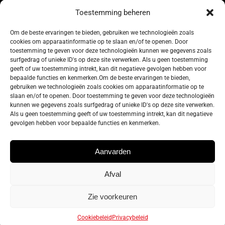
Toestemming beheren
Om de beste ervaringen te bieden, gebruiken we technologieën zoals
cookies om apparaatinformatie op te slaan en/of te openen. Door
134, Rue de Coquelet
toestemming te geven voor deze technologieën kunnen we gegevens zoals
surfgedrag of unieke ID's op deze site verwerken. Als u geen toestemming
5000 Bouge-Namur
geeft of uw toestemming intrekt, kan dit negatieve gevolgen hebben voor
Belgique
bepaalde functies en kenmerken.Om de beste ervaringen te bieden,
gebruiken we technologieën zoals cookies om apparaatinformatie op te
slaan en/of te openen. Door toestemming te geven voor deze technologieën
info@zelos.be
kunnen we gegevens zoals surfgedrag of unieke ID's op deze site verwerken.
Als u geen toestemming geeft of uw toestemming intrekt, kan dit negatieve
gevolgen hebben voor bepaalde functies en kenmerken.
Tel : +32(0) 81/20.83.97
TVA : 0695.625.206
Aanvarden
Afval
Privacybeleid
–
Algemene gebruiksvoorwaarden
–
Cookie policy
Zie voorkeuren
Cookiebeleid
Privacybeleid