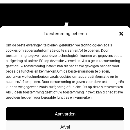
Toestemming beheren
Om de beste ervaringen te bieden, gebruiken we technologieën zoals
cookies om apparaatinformatie op te slaan en/of te openen. Door
134, Rue de Coquelet
toestemming te geven voor deze technologieën kunnen we gegevens zoals
surfgedrag of unieke ID's op deze site verwerken. Als u geen toestemming
5000 Bouge-Namur
geeft of uw toestemming intrekt, kan dit negatieve gevolgen hebben voor
Belgique
bepaalde functies en kenmerken.Om de beste ervaringen te bieden,
gebruiken we technologieën zoals cookies om apparaatinformatie op te
slaan en/of te openen. Door toestemming te geven voor deze technologieën
info@zelos.be
kunnen we gegevens zoals surfgedrag of unieke ID's op deze site verwerken.
Als u geen toestemming geeft of uw toestemming intrekt, kan dit negatieve
gevolgen hebben voor bepaalde functies en kenmerken.
Tel : +32(0) 81/20.83.97
TVA : 0695.625.206
Aanvarden
Afval