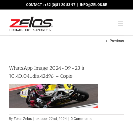
Skip
CONTACT : +32 (0)81 20 83 97
|
INFO@ZELOS.BE
to
content
Previous
WhatsApp Image 2024-09-23 à
10.40.04_dfa42d96 – Copie
By
Zelos Zelos
|
oktober 22nd, 2024
|
0 Comments