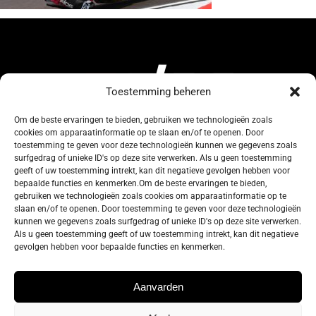
Toestemming beheren
Om de beste ervaringen te bieden, gebruiken we technologieën zoals
cookies om apparaatinformatie op te slaan en/of te openen. Door
134, Rue de Coquelet
toestemming te geven voor deze technologieën kunnen we gegevens zoals
surfgedrag of unieke ID's op deze site verwerken. Als u geen toestemming
5000 Bouge-Namur
geeft of uw toestemming intrekt, kan dit negatieve gevolgen hebben voor
Belgique
bepaalde functies en kenmerken.Om de beste ervaringen te bieden,
gebruiken we technologieën zoals cookies om apparaatinformatie op te
slaan en/of te openen. Door toestemming te geven voor deze technologieën
info@zelos.be
kunnen we gegevens zoals surfgedrag of unieke ID's op deze site verwerken.
Als u geen toestemming geeft of uw toestemming intrekt, kan dit negatieve
gevolgen hebben voor bepaalde functies en kenmerken.
Tel : +32(0) 81/20.83.97
TVA : 0695.625.206
Aanvarden