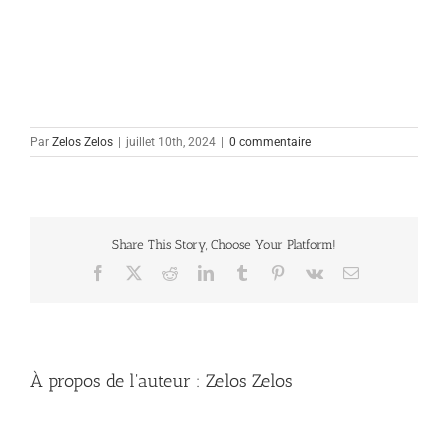
Par
Zelos Zelos
|
juillet 10th, 2024
|
0 commentaire
Share This Story, Choose Your Platform!
Facebook
X
Reddit
LinkedIn
Tumblr
Pinterest
Vk
Email
À propos de l'auteur :
Zelos Zelos