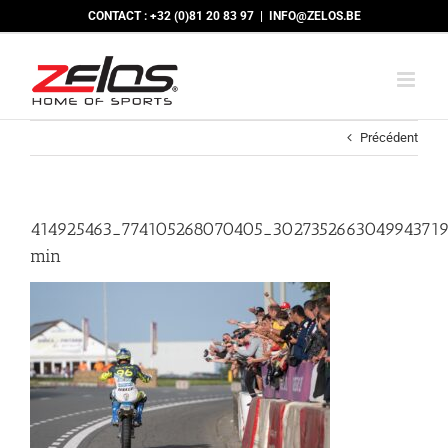
Passer
CONTACT : +32 (0)81 20 83 97
|
INFO@ZELOS.BE
au
contenu
Précédent
414925463_774105268070405_302735266304994371
min