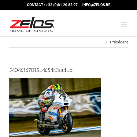
Passer
CONTACT : +32 (0)81 20 83 97
|
INFO@ZELOS.BE
au
contenu
Précédent
54046167015_4654f5aaff_o