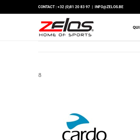
Passer
CONTACT : +32 (0)81 20 83 97
|
INFO@ZELOS.BE
au
contenu
QUI
8