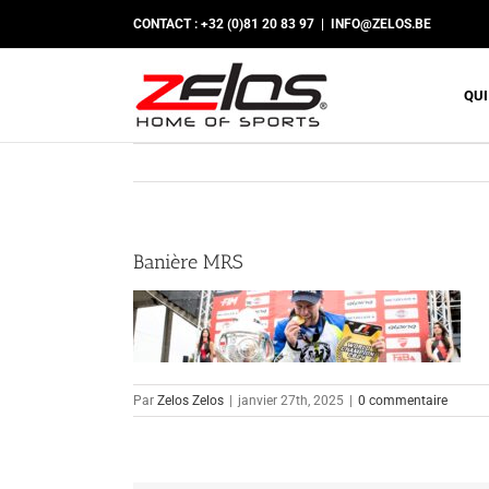
Passer
CONTACT : +32 (0)81 20 83 97
|
INFO@ZELOS.BE
au
contenu
QUI
Banière MRS
Par
Zelos Zelos
|
janvier 27th, 2025
|
0 commentaire