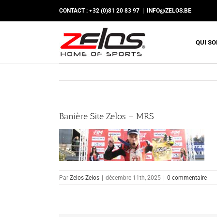
Passer
CONTACT : +32 (0)81 20 83 97
|
INFO@ZELOS.BE
au
contenu
QUI S
Banière Site Zelos – MRS
Par
Zelos Zelos
|
décembre 11th, 2025
|
0 commentaire