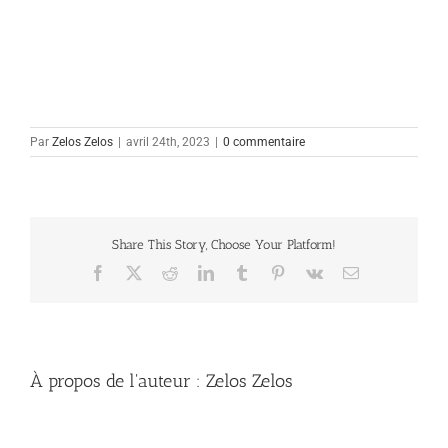
Par
Zelos Zelos
|
avril 24th, 2023
|
0 commentaire
Share This Story, Choose Your Platform!
Facebook
X
Reddit
LinkedIn
Tumblr
Pinterest
Vk
Email
À propos de l'auteur :
Zelos Zelos