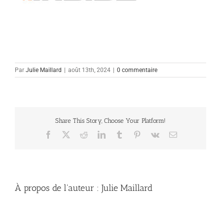
Par
Julie Maillard
|
août 13th, 2024
|
0 commentaire
Share This Story, Choose Your Platform!
Facebook
X
Reddit
LinkedIn
Tumblr
Pinterest
Vk
Email
À propos de l'auteur :
Julie Maillard