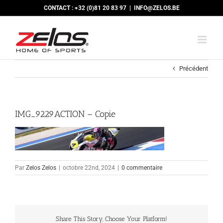
Passer
CONTACT : +32 (0)81 20 83 97
|
INFO@ZELOS.BE
au
contenu
Précédent
IMG_9229ACTION – Copie
Par
Zelos Zelos
|
octobre 22nd, 2024
|
0 commentaire
Share This Story, Choose Your Platform!