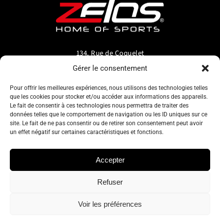
134, Rue de Coquelet
5000 Bouge-Namur
Gérer le consentement
Belgique
Pour offrir les meilleures expériences, nous utilisons des technologies telles
que les cookies pour stocker et/ou accéder aux informations des appareils.
info@zelos.be
Le fait de consentir à ces technologies nous permettra de traiter des
données telles que le comportement de navigation ou les ID uniques sur ce
site. Le fait de ne pas consentir ou de retirer son consentement peut avoir
Tel : +32(0) 81/20.83.97
un effet négatif sur certaines caractéristiques et fonctions.
TVA : 0695.625.206
Accepter
Refuser
Politique de confidentialité
–
Conditions générales d’utilisation
–
Cookie policy
Voir les préférences