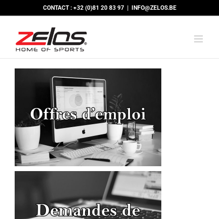
Passer
CONTACT : +32 (0)81 20 83 97
|
INFO@ZELOS.BE
au
contenu