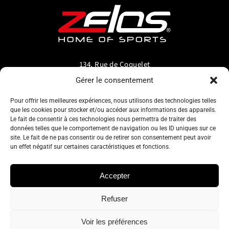
134, Rue de Coquelet
5000 Bouge-Namur
Gérer le consentement
Belgique
Pour offrir les meilleures expériences, nous utilisons des technologies telles
que les cookies pour stocker et/ou accéder aux informations des appareils.
info@zelos.be
Le fait de consentir à ces technologies nous permettra de traiter des
données telles que le comportement de navigation ou les ID uniques sur ce
site. Le fait de ne pas consentir ou de retirer son consentement peut avoir
Tel : +32(0) 81/20.83.97
un effet négatif sur certaines caractéristiques et fonctions.
TVA : 0695.625.206
Accepter
Refuser
Politique de confidentialité
–
Conditions générales d’utilisation
–
Cookie policy
Voir les préférences