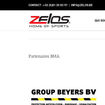
Passer
CONTACT : +32 (0)81 20 83 97
|
INFO@ZELOS.BE
au
contenu
QUI S
Partenaires BMA