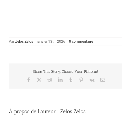
Par
Zelos Zelos
|
janvier 13th, 2026
|
0 commentaire
Share This Story, Choose Your Platform!
Facebook
X
Reddit
LinkedIn
Tumblr
Pinterest
Vk
Email
À propos de l'auteur :
Zelos Zelos