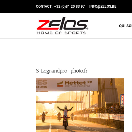
Passer
CONTACT : +32 (0)81 20 83 97
|
INFO@ZELOS.BE
au
contenu
QUI S
S. Legrandpro-photo.fr