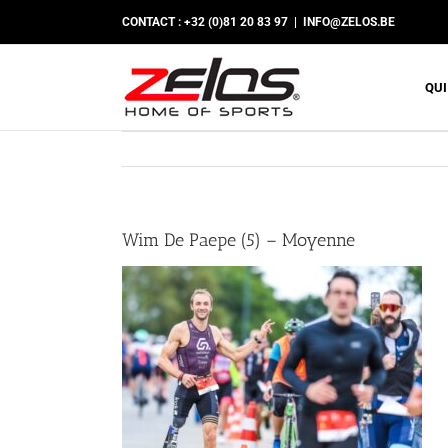
Passer
CONTACT : +32 (0)81 20 83 97
|
INFO@ZELOS.BE
au
contenu
QUI
Wim De Paepe (5) – Moyenne