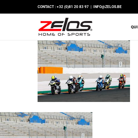
Passer
CONTACT : +32 (0)81 20 83 97
|
INFO@ZELOS.BE
au
contenu
QUI