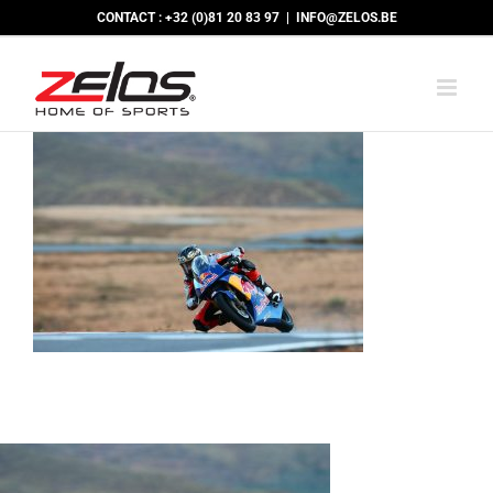
Passer
CONTACT : +32 (0)81 20 83 97
|
INFO@ZELOS.BE
au
contenu