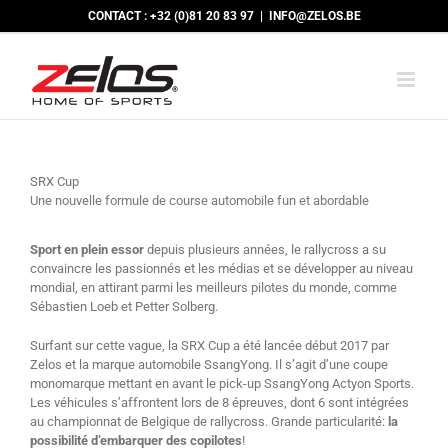
Passer
CONTACT : +32 (0)81 20 83 97
|
INFO@ZELOS.BE
au
contenu
SRX Cup
Une nouvelle formule de course automobile fun et abordable
Sport en plein essor
depuis plusieurs années, le rallycross a su
convaincre les passionnés et les médias et se développer au niveau
mondial, en attirant parmi les meilleurs pilotes du monde, comme
Sébastien Loeb et Petter Solberg.
Surfant sur cette vague, la SRX Cup a été lancée début 2017 par
Zelos et la marque automobile SsangYong. Il s’agit d’une coupe
monomarque mettant en avant le pick-up SsangYong Actyon Sports.
Les véhicules s’affrontent lors de 8 épreuves, dont 6 sont intégrées
au championnat de Belgique de rallycross. Grande particularité:
la
possibilité d’embarquer des copilotes
!